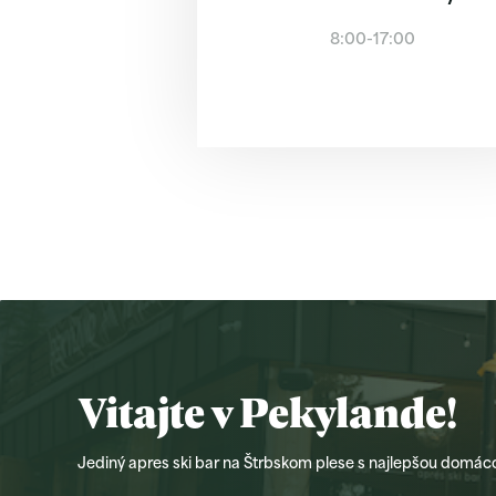
8:00-17:00
Vitajte v Pekylande!
Jediný apres ski bar na Štrbskom plese s najlepšou domác