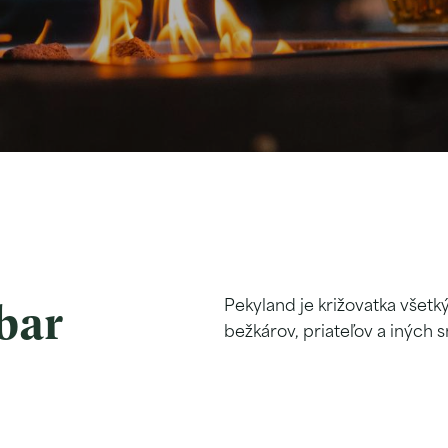
bar
Pekyland je križovatka všetkýc
bežkárov, priateľov a iných