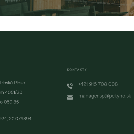
Après-ski &
Chata pod
PEKYHO
Soliskom
Restaurant
Zobraziť
Zobraziť
KONTAKTY
Štrbské Pleso
+421 915 708 008
m 4051/30
manager.sp@pekyho.sk
so 059 85
924, 20.079894