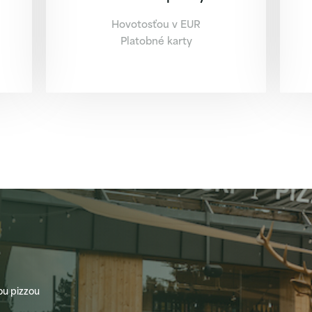
Hovotosťou v EUR
Platobné karty
ou pizzou