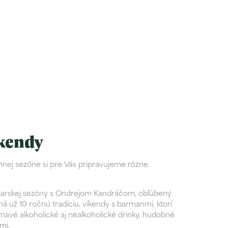
kendy
mnej sezóne si pre Vás pripravujeme rôzne
yžiarskej sezóny s Ondrejom Kandráčom, obľúbený
á už 10 ročnú tradíciu, víkendy s barmanmi, ktorí
avé alkoholické aj nealkoholické drinky, hudobné
-mi.