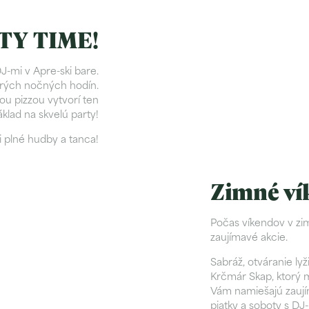
TY TIME!
J-mi v Apre-ski bare.
orých nočných hodín.
ou pizzou vytvorí ten
klad na skvelú party!
 plné hudby a tanca!
Zimné ví
Počas víkendov v zi
zaujímavé akcie.
Sabráž, otváranie l
Krčmár Skap, ktorý m
Vám namiešajú zaujím
piatky a soboty s DJ