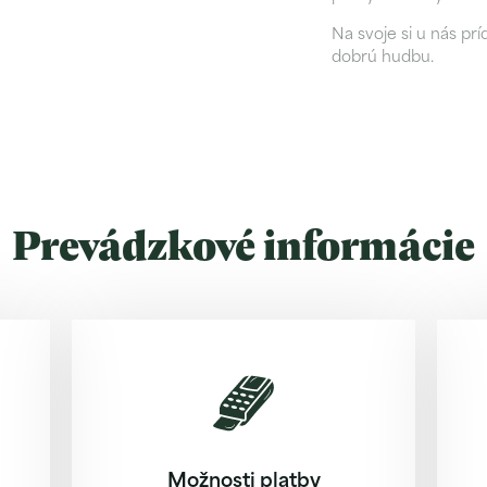
Na svoje si u nás pr
dobrú hudbu.
Prevádzkové informácie
Možnosti platby