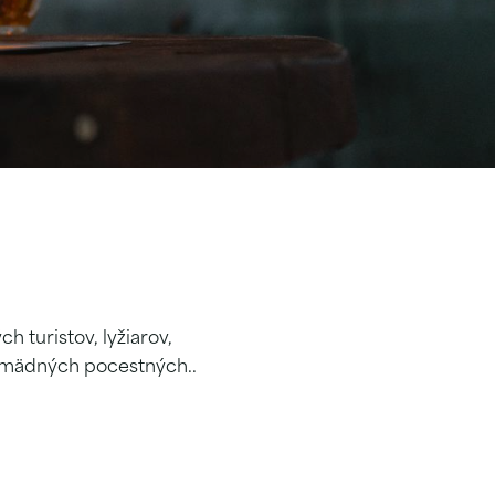
h turistov, lyžiarov,
 smädných pocestných..