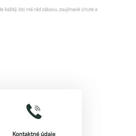
íde každý, kto má rád zábavu, zaujímavé chute a
Kontaktné údaje